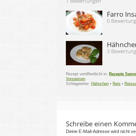
7 Bewertungen
Farro Ins
0 Bewertun
Hähnchen
3 Bewertun
Rezept veröffentlicht in:
Rezepte Sam
Vorspeisen
Schlagwörter:
Hähnchen
•
Reis
•
Reissa
Schreibe einen Komm
Deine E-Mail-Adresse wird nicht verö