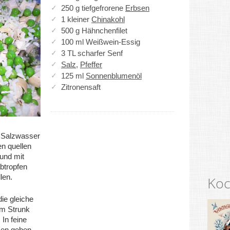
250 g tiefgefrorene
Erbsen
1 kleiner
Chinakohl
500 g Hähnchenfilet
100 ml Weißwein-Essig
3 TL scharfer Senf
Salz
,
Pfeffer
125 ml
Sonnenblumenöl
Zitronensaft
h Salzwasser
n quellen
 und mit
abtropfen
len.
Koc
ie gleiche
om Strunk
 In feine
sen geben.