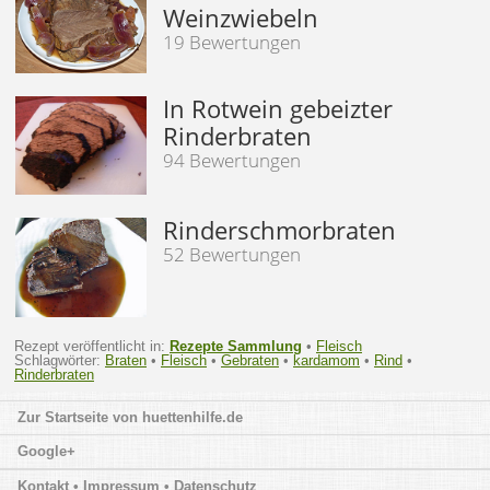
Weinzwiebeln
19 Bewertungen
In Rotwein gebeizter
Rinderbraten
94 Bewertungen
Rinderschmorbraten
52 Bewertungen
Rezept veröffentlicht in:
Rezepte Sammlung
•
Fleisch
Schlagwörter:
Braten
•
Fleisch
•
Gebraten
•
kardamom
•
Rind
•
Rinderbraten
huettenhilfe.de
Google+
Kontakt • Impressum • Datenschutz