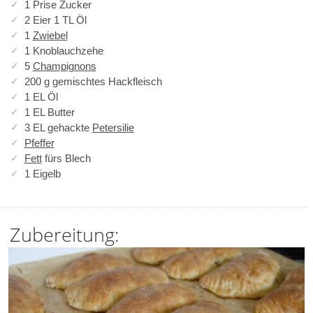
1 Prise Zucker
2 Eier 1 TL Öl
1
Zwiebel
1 Knoblauchzehe
5
Champignons
200 g gemischtes Hackfleisch
1 EL Öl
1 EL Butter
3 EL gehackte
Petersilie
Pfeffer
Fett
fürs Blech
1 Eigelb
Zubereitung: