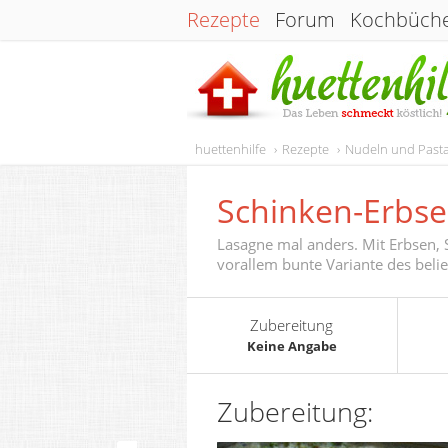
Rezepte
Forum
Kochbüch
huettenhilfe
Rezepte
Nudeln und Past
Schinken-Erbse
Lasagne mal anders. Mit Erbsen, 
vorallem bunte Variante des belie
Zubereitung
Keine Angabe
Zubereitung: