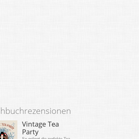
hbuchrezensionen
Vintage Tea
Party
So gelingt die perfekte Tea