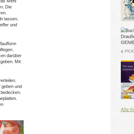
 Das Mehl
n. Die
ren.
n lassen.
effer und
laufform
uflegen.
& PIC
ken darüber
 geben. Mit
erteilen.
f geben und
e bedecken.
eplatten.
en
Alle 