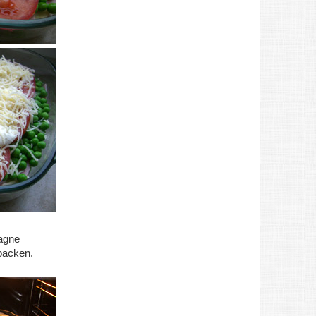
agne
backen.