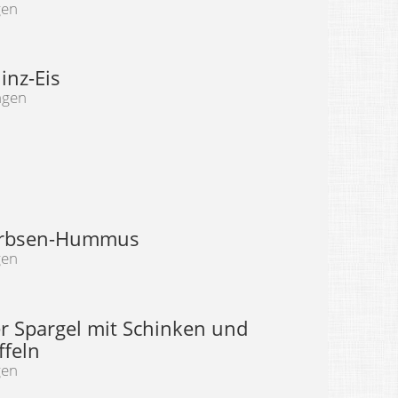
gen
inz-Eis
ngen
Erbsen-Hummus
gen
r Spargel mit Schinken und
ffeln
gen