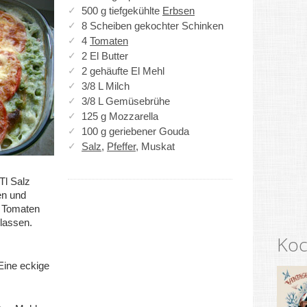
500 g tiefgekühlte
Erbsen
8 Scheiben gekochter Schinken
4
Tomaten
2 El Butter
2 gehäufte El Mehl
3/8 L Milch
3/8 L Gemüsebrühe
125 g Mozzarella
100 g geriebener Gouda
Salz
,
Pfeffer
, Muskat
Tl Salz
en und
e Tomaten
lassen.
Koc
Eine eckige