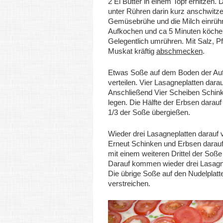
2 El Butter in einem Topf erhitzen.
unter Rühren darin kurz anschwitze
Gemüsebrühe und die Milch einrüh
Aufkochen und ca 5 Minuten köchel
Gelegentlich umrühren. Mit Salz, Pf
Muskat kräftig
abschmecken
.
Etwas Soße auf dem Boden der Auf
verteilen. Vier Lasagneplatten dara
Anschließend Vier Scheiben Schin
legen. Die Hälfte der Erbsen darauf
1/3 der Soße übergießen.
Wieder drei Lasagneplatten darauf v
Erneut Schinken und Erbsen darau
mit einem weiteren Drittel der Soß
Darauf kommen wieder drei Lasagn
Die übrige Soße auf den Nudelplatt
verstreichen.