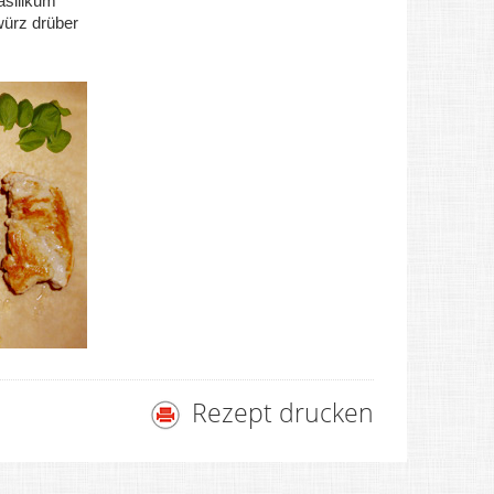
asilikum
würz drüber
Rezept drucken