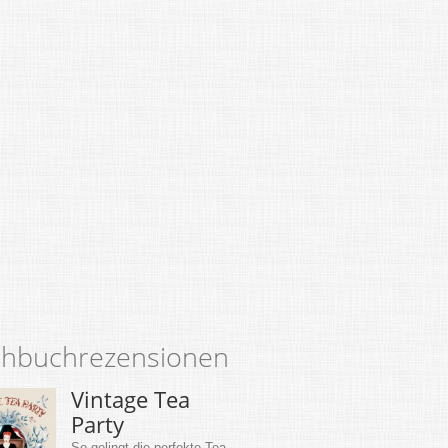
hbuchrezensionen
Vintage Tea
Party
So gelingt die perfekte Tea