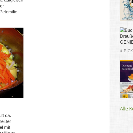
er
Petersilie
& PIC
Alle 
ft ca.
heißer
el mit