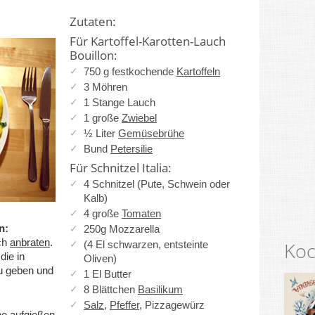
Zutaten:
Für Kartoffel-Karotten-Lauch
Bouillon:
750 g festkochende
Kartoffeln
3 Möhren
1 Stange Lauch
1 große
Zwiebel
½ Liter
Gemüsebrühe
Bund
Petersilie
Für Schnitzel Italia:
4 Schnitzel (Pute, Schwein oder
Kalb)
4 große
Tomaten
n:
250g Mozzarella
ch
anbraten
.
Koc
(4 El schwarzen, entsteinte
die in
Oliven)
u geben und
1 El Butter
8 Blättchen
Basilikum
Salz
,
Pfeffer
, Pizzagewürz
he aufgießen