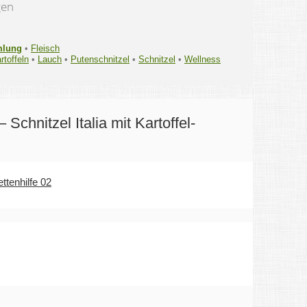
gen
mlung
•
Fleisch
rtoffeln
•
Lauch
•
Putenschnitzel
•
Schnitzel
•
Wellness
 Schnitzel Italia mit Kartoffel-
ttenhilfe 02