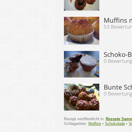
Muffins 
53 Bewertu
Schoko-B
0 Bewertun
Bunte Sc
0 Bewertun
Rezept veröffentlicht in:
Rezepte Sam
Schlagwörter:
Muffins
•
Schokolade
•
S