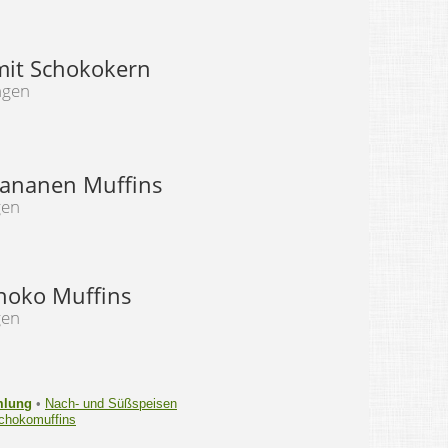
mit Schokokern
ngen
ananen Muffins
gen
hoko Muffins
gen
mlung
•
Nach- und Süßspeisen
chokomuffins