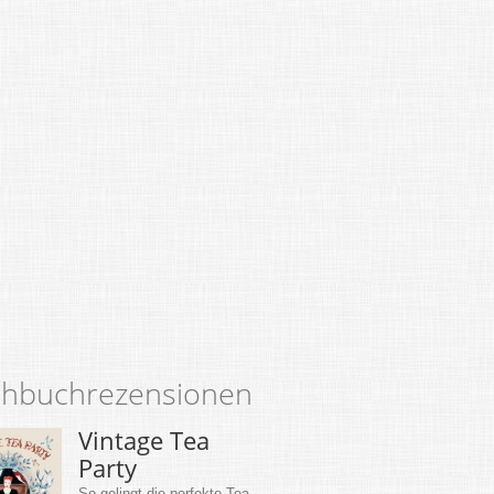
hbuchrezensionen
Vintage Tea
Party
So gelingt die perfekte Tea