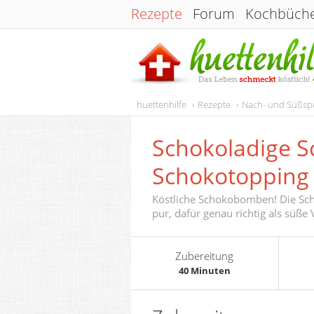
Rezepte
Forum
Kochbüch
huettenhilfe
Rezepte
Nach- und Süßsp
Schokoladige S
Schokotopping
Köstliche Schokobomben! Die Sc
pur, dafür genau richtig als süße
Zubereitung
40 Minuten