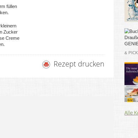
rm füllen
ken.
kleinern
n Zucker
ese Creme
en.
& PIC
Rezept drucken
Alle 