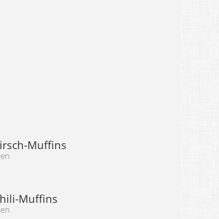
irsch-Muffins
gen
hili-Muffins
gen