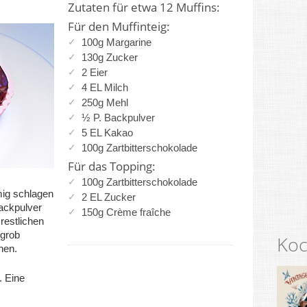
Zutaten für etwa 12 Muffins:
Für den Muffinteig:
100g Margarine
130g Zucker
2 Eier
4 EL Milch
250g Mehl
½ P. Backpulver
5 EL Kakao
100g Zartbitterschokolade
Für das Topping:
100g Zartbitterschokolade
mig schlagen
2 EL Zucker
ackpulver
150g Crème fraîche
restlichen
 grob
Koc
hen.
. Eine