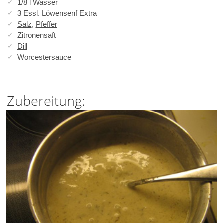
1/8 l Wasser
3 Essl. Löwensenf Extra
Salz
,
Pfeffer
Zitronensaft
Dill
Worcestersauce
Zubereitung: