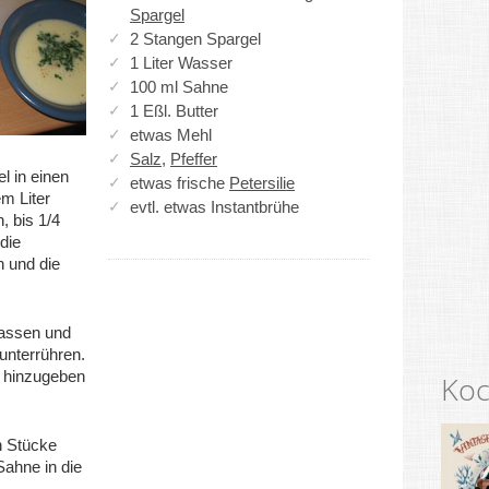
Spargel
2 Stangen Spargel
1 Liter Wasser
100 ml Sahne
1 Eßl. Butter
etwas Mehl
Salz
,
Pfeffer
 in einen
etwas frische
Petersilie
m Liter
evtl. etwas Instantbrühe
 bis 1/4
die
n und die
lassen und
nterrühren.
t hinzugeben
Koc
n Stücke
ahne in die