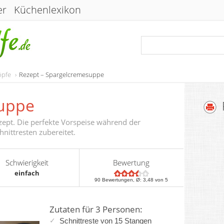
er
Küchenlexikon
öpfe
Rezept – Spargelcremesuppe
uppe
ept. Die perfekte Vorspeise während der
hnittresten zubereitet.
Schwierigkeit
Bewertung
einfach
90
Bewertungen, Ø:
3,48
von 5
Zutaten für 3 Personen:
Schnittreste von 15 Stangen