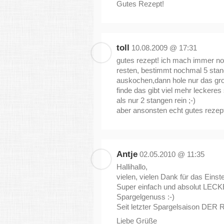
Gutes Rezept!
toll
10.08.2009 @ 17:31
gutes rezept! ich mach immer n
resten, bestimmt nochmal 5 sta
auskochen,dann hole nur das grob
finde das gibt viel mehr lecker
als nur 2 stangen rein ;-)
aber ansonsten echt gutes rezep
Antje
02.05.2010 @ 11:35
Hallihallo,
vielen, vielen Dank für das Einst
Super einfach und absolut LECK
Spargelgenuss :-)
Seit letzter Spargelsaison DER R
Liebe Grüße