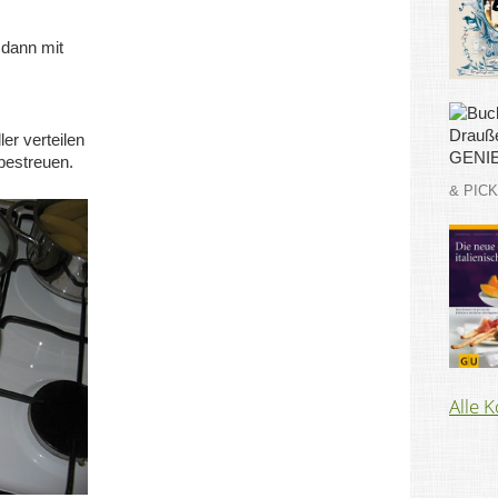
 dann mit
er verteilen
bestreuen.
& PIC
Alle 