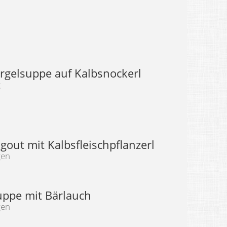
argelsuppe auf Kalbsnockerl
g
gout mit Kalbsfleischpflanzerl
gen
uppe mit Bärlauch
gen