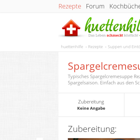
Rezepte
Forum
Kochbüch
huettenhilfe
Rezepte
Suppen und Eint
Spargelcremes
Typisches Spargelcremesuppe Rez
Spargelsaison. Einfach aus den Sc
Zubereitung
Keine Angabe
Zubereitung: