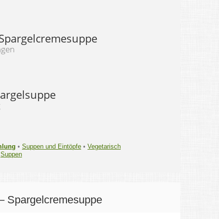
 Spargelcremesuppe
ngen
argelsuppe
g
mlung
•
Suppen und Eintöpfe
•
Vegetarisch
•
Suppen
– Spargelcremesuppe