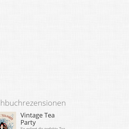
hbuchrezensionen
Vintage Tea
Party
So gelingt die perfekte Tea