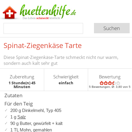
Spinat-Ziegenkäse Tarte
Diese Spinat-Ziegenkäse-Tarte schmeckt nicht nur warm,
sondern auch kalt sehr gut
Zubereitung
Schwierigkeit
Bewertung
1 Stunde(n) 45
einfach
Minuten
5
Bewertungen, Ø:
3,80
von 5
Zutaten
Für den Teig
200 g Dinkelmehl, Typ 405
1 g
Salz
90 g Butter, gewürfelt + kalt
1 TL Mohn, gemahlen