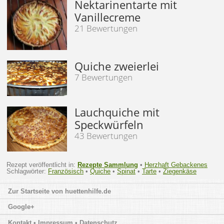
Nektarinentarte mit
Vanillecreme
21 Bewertungen
Quiche zweierlei
7 Bewertungen
Lauchquiche mit
Speckwürfeln
43 Bewertungen
Rezept veröffentlicht in:
Rezepte Sammlung
•
Herzhaft Gebackenes
Schlagwörter:
Französisch
•
Quiche
•
Spinat
•
Tarte
•
Ziegenkäse
huettenhilfe.de
Google+
Kontakt • Impressum • Datenschutz