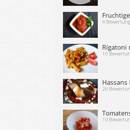
Fruchtig
4 Bewertun
Rigatoni
10 Bewertu
Hassans
26 Bewertu
Tomatensa
10 Bewertu