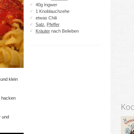
40g Ingwer
1 Knoblauchzehe
etwas Chili
Salz
,
Pfeffer
Kräuter
nach Belieben
und klein
n hacken
Koc
r und