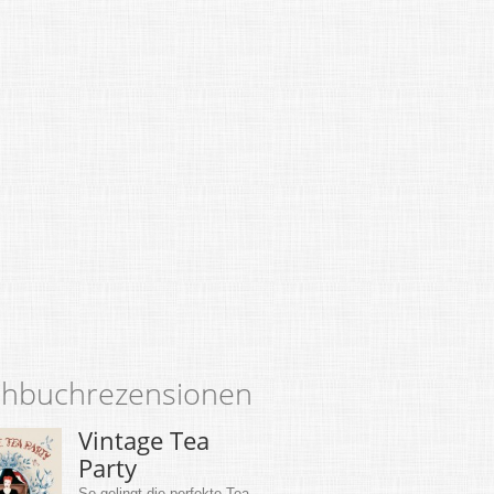
hbuchrezensionen
Vintage Tea
Party
So gelingt die perfekte Tea