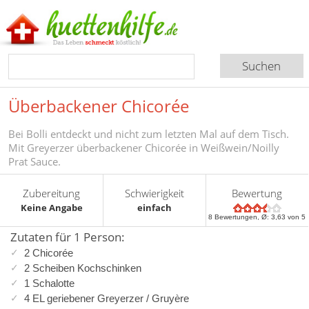
Überbackener Chicorée
Bei Bolli entdeckt und nicht zum letzten Mal auf dem Tisch.
Mit Greyerzer überbackener Chicorée in Weißwein/Noilly
Prat Sauce.
Zubereitung
Schwierigkeit
Bewertung
Keine Angabe
einfach
8
Bewertungen, Ø:
3,63
von 5
Zutaten für 1 Person:
2 Chicorée
2 Scheiben Kochschinken
1 Schalotte
4 EL geriebener Greyerzer / Gruyère