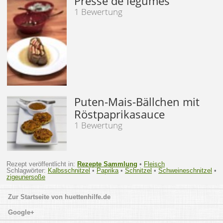
Pressé de legumes
1 Bewertung
Puten-Mais-Bällchen mit
Röstpaprikasauce
1 Bewertung
Rezept veröffentlicht in:
Rezepte Sammlung
•
Fleisch
Schlagwörter:
Kalbsschnitzel
•
Paprika
•
Schnitzel
•
Schweineschnitzel
•
zigeunersoße
huettenhilfe.de
Google+