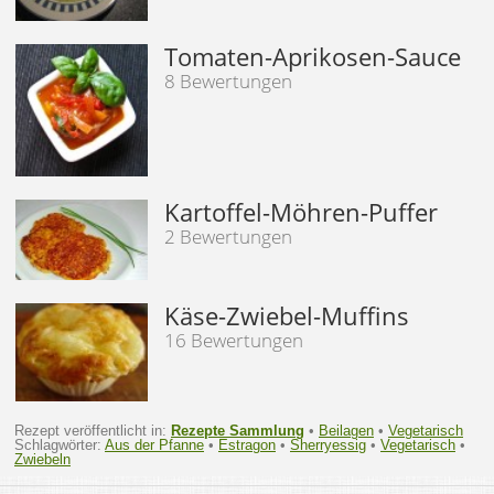
Tomaten-Aprikosen-Sauce
8 Bewertungen
Kartoffel-Möhren-Puffer
2 Bewertungen
Käse-Zwiebel-Muffins
16 Bewertungen
Rezept veröffentlicht in:
Rezepte Sammlung
•
Beilagen
•
Vegetarisch
Schlagwörter:
Aus der Pfanne
•
Estragon
•
Sherryessig
•
Vegetarisch
•
Zwiebeln