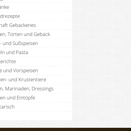
änke
drezepte
haft Gebackenes
en, Torten und Gebäck
- und Süßspeisen
ln und Pasta
erichte
te und Vorspeisen
len- und Krustentiere
n, Marinaden, Dressings
en und Eintöpfe
tarisch