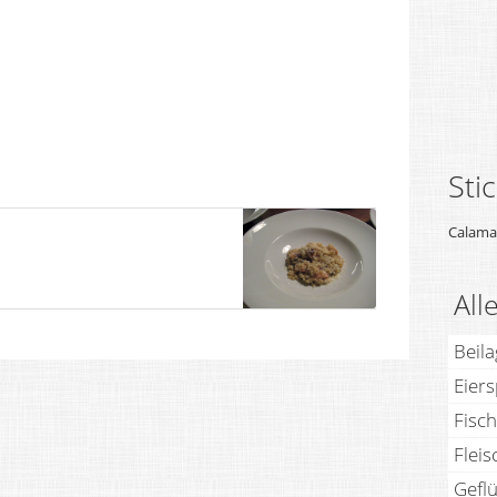
Sti
Calama
All
Beil
Eier
Fisch
Fleis
Geflü