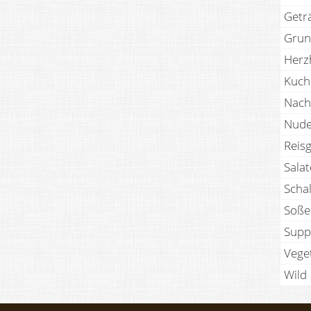
Getr
Grun
Herz
Kuch
Nach
Nude
Reisg
Sala
Scha
Soße
Supp
Vege
Wild