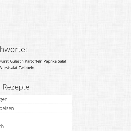
chworte:
wurst
Gulasch
Kartoffeln
Paprika
Salat
Wurstsalat
Zwiebeln
e Rezepte
agen
speisen
ch