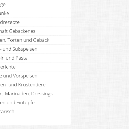
gel
änke
drezepte
haft Gebackenes
en, Torten und Gebäck
- und Süßspeisen
ln und Pasta
erichte
te und Vorspeisen
len- und Krustentiere
n, Marinaden, Dressings
en und Eintöpfe
tarisch