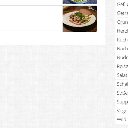
Geflü
Getr
Grun
Herz
Kuch
Nach
Nude
Reisg
Sala
Scha
Soße
Supp
Vege
Wild