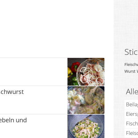
Sti
Fleisch
Wurst
All
ischwurst
Beil
Eier
ebeln und
Fisch
Fleis