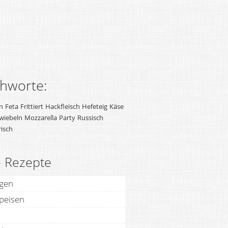
chworte:
n
Feta
Frittiert
Hackfleisch
Hefeteig
Käse
wiebeln
Mozzarella
Party
Russisch
isch
e Rezepte
agen
speisen