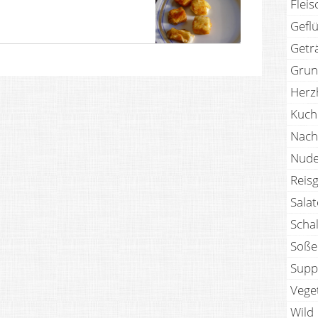
Fleis
Geflü
Getr
Grun
Herz
Kuch
Nach
Nude
Reisg
Sala
Scha
Soße
Supp
Vege
Wild