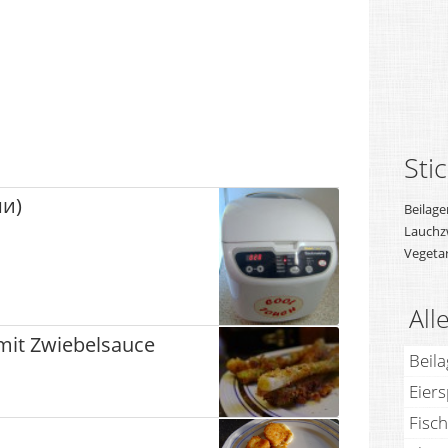
Sti
ши)
Beilage
Lauchz
Vegetar
All
 mit Zwiebelsauce
Beil
Eier
Fisch