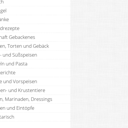
ch
gel
änke
drezepte
haft Gebackenes
en, Torten und Gebäck
- und Süßspeisen
ln und Pasta
erichte
te und Vorspeisen
len- und Krustentiere
n, Marinaden, Dressings
en und Eintöpfe
tarisch