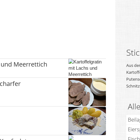
Sti
s und Meerrettich
Aus de
Kartoff
Putensc
scharfer
Schnitz
All
Beil
Eier
Fisch