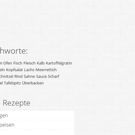
chworte:
m Ofen
Fisch
Fleisch
Kalb
Kartoffelgratin
eln
Kopfsalat
Lachs
Meerrettich
hnitzel
Rind
Sahne
Sauce
Scharf
el
Tafelspitz
Überbacken
e Rezepte
agen
speisen