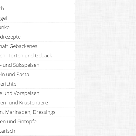
ch
gel
änke
drezepte
haft Gebackenes
en, Torten und Gebäck
- und Süßspeisen
ln und Pasta
erichte
te und Vorspeisen
len- und Krustentiere
n, Marinaden, Dressings
en und Eintöpfe
tarisch