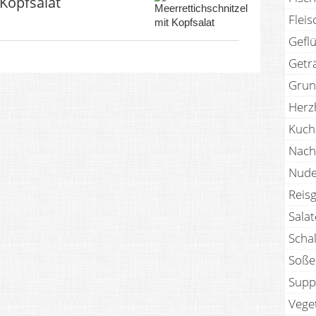
 Kopfsalat
Fleis
Geflü
Getr
Grun
Herz
Kuch
Nach
Nude
Reisg
Sala
Scha
Soße
Supp
Vege