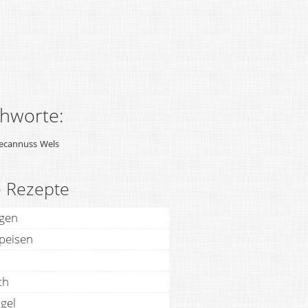
chworte:
ecannuss
Wels
e Rezepte
agen
speisen
ch
gel