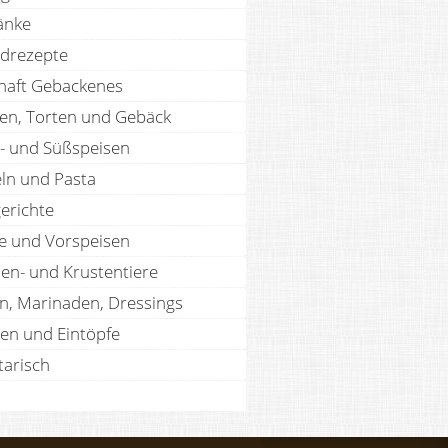
änke
drezepte
haft Gebackenes
en, Torten und Gebäck
- und Süßspeisen
ln und Pasta
erichte
te und Vorspeisen
len- und Krustentiere
n, Marinaden, Dressings
en und Eintöpfe
tarisch