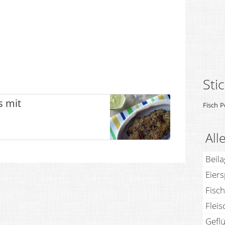
Sti
s mit
Fisch
P
All
Beil
Eier
Fisch
Fleis
Geflü