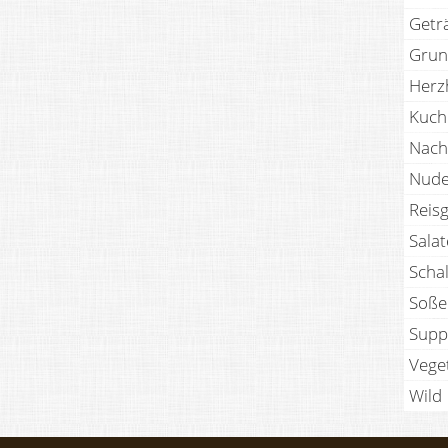
Getr
Grun
Herz
Kuch
Nach
Nude
Reisg
Sala
Scha
Soße
Supp
Vege
Wild