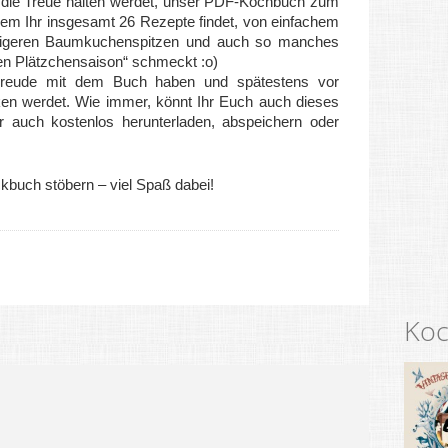
e die Treue halten werdet, unser PDF-Kochbuch zum
 dem Ihr insgesamt 26 Rezepte findet, von einfachem
digeren Baumkuchenspitzen und auch so manches
llen Plätzchensaison“ schmeckt :o)
 Freude mit dem Buch haben und spätestens vor
en werdet. Wie immer, könnt Ihr Euch auch dieses
 auch kostenlos herunterladen, abspeichern oder
buch stöbern – viel Spaß dabei!
Koc