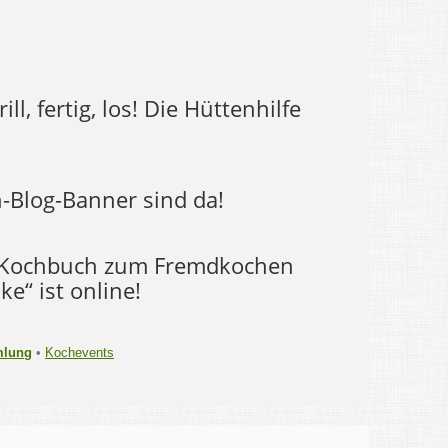
ll, fertig, los! Die Hüttenhilfe
-Blog-Banner sind da!
-Kochbuch zum Fremdkochen
e“ ist online!
mlung
•
Kochevents