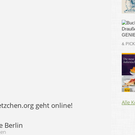
& PIC
Alle 
tzchen.org geht online!
e Berlin
gen