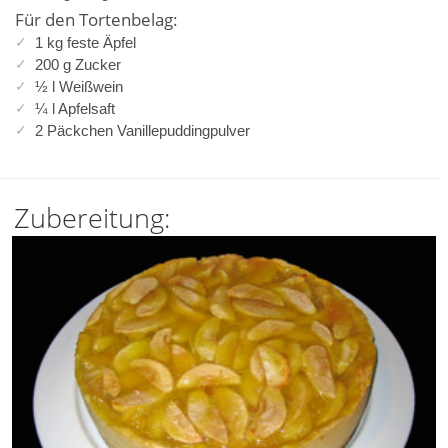
Für den Tortenbelag:
1 kg feste Äpfel
200 g Zucker
½ l Weißwein
¼ l Apfelsaft
2 Päckchen Vanillepuddingpulver
Zubereitung: