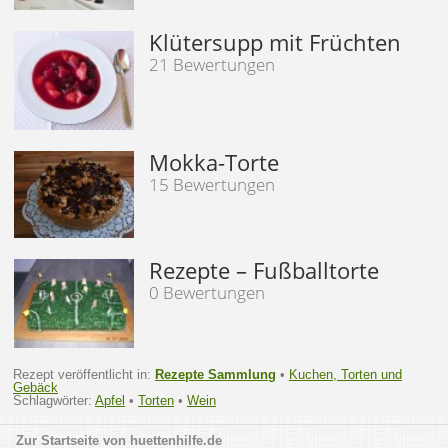
Klütersupp mit Früchten
21 Bewertungen
Mokka-Torte
15 Bewertungen
Rezepte – Fußballtorte
0 Bewertungen
Rezept veröffentlicht in:
Rezepte Sammlung
•
Kuchen, Torten und
Gebäck
Schlagwörter:
Apfel
•
Torten
•
Wein
huettenhilfe.de