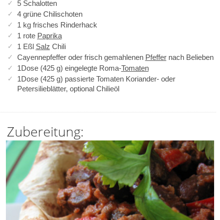
5 Schalotten
4 grüne Chilischoten
1 kg frisches Rinderhack
1 rote
Paprika
1 Eßl
Salz
Chili
Cayennepfeffer oder frisch gemahlenen
Pfeffer
nach Belieben
1Dose (425 g) eingelegte Roma-
Tomaten
1Dose (425 g) passierte Tomaten Koriander- oder
Petersilieblätter, optional Chilieöl
Zubereitung: