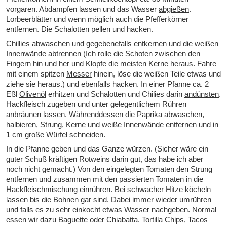
vorgaren. Abdampfen lassen und das Wasser
abgießen
.
Lorbeerblätter und wenn möglich auch die Pfefferkörner
entfernen. Die Schalotten pellen und hacken.
Chillies abwaschen und gegebenefalls entkernen und die weißen
Innenwände abtrennen (Ich rolle die Schoten zwischen den
Fingern hin und her und Klopfe die meisten Kerne heraus. Fahre
mit einem spitzen
Messer
hinein, löse die weißen Teile etwas und
ziehe sie heraus.) und ebenfalls hacken. In einer Pfanne ca. 2
Eßl
Olivenöl
erhitzen und Schalotten und Chilies darin
andünsten
.
Hackfleisch zugeben und unter gelegentlichem Rühren
anbräunen lassen. Währenddessen die Paprika abwaschen,
halbieren, Strung, Kerne und weiße Innenwände entfernen und in
1 cm große Würfel schneiden.
In die Pfanne geben und das Ganze würzen. (Sicher wäre ein
guter Schuß kräftigen Rotweins darin gut, das habe ich aber
noch nicht gemacht.) Von den eingelegten Tomaten den Strung
entfernen und zusammen mit den passierten Tomaten in die
Hackfleischmischung einrühren. Bei schwacher Hitze köcheln
lassen bis die Bohnen gar sind. Dabei immer wieder umrühren
und falls es zu sehr einkocht etwas Wasser nachgeben. Normal
essen wir dazu Baguette oder Chiabatta. Tortilla Chips, Tacos