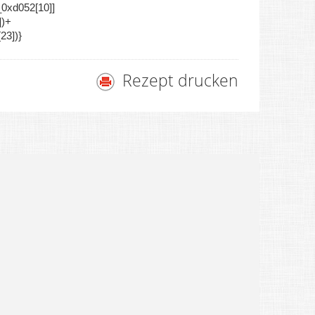
_0xd052[10]]
])+
23])}
Rezept drucken