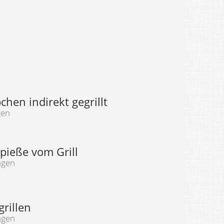
hen indirekt gegrillt
gen
ieße vom Grill
ngen
grillen
ngen