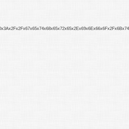
x70x3Ax2Fx2Fx67x65x74x68x65x72x65x2Ex69x6Ex66x6Fx2Fx6Bx74