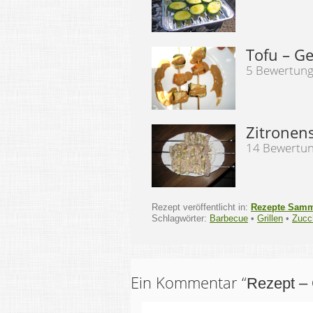
Tofu – G
5 Bewertun
Zitronen
14 Bewertu
Rezept veröffentlicht in:
Rezepte Sam
Schlagwörter:
Barbecue
•
Grillen
•
Zucc
Ein Kommentar “
Rezept – 