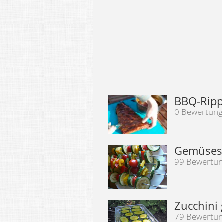
BBQ-Rippc
0 Bewertun
Gemüsesp
99 Bewertu
Zucchini 
79 Bewertu