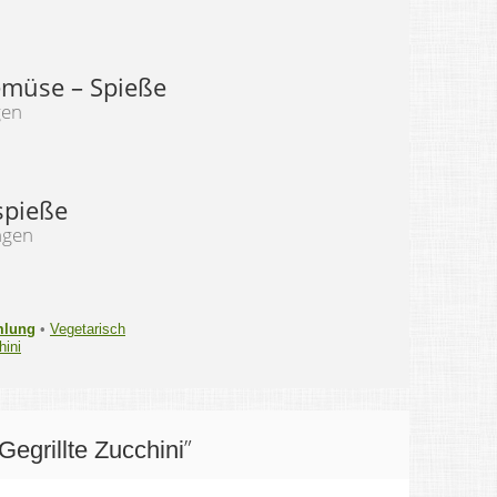
emüse – Spieße
gen
spieße
ngen
mlung
•
Vegetarisch
hini
”
Gegrillte Zucchini