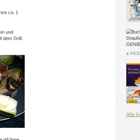
nze ca. 1
ein und
f dem Grill.
.
& PIC
Alle 
ei dA?nne