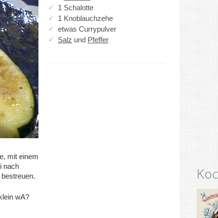
1 Schalotte
1 Knoblauchzehe
etwas Currypulver
Salz
und
Pfeffer
e, mit einem
i nach
Koc
r bestreuen.
klein wA?