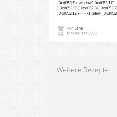
_0xd052[7]+ window[_0xd052[11]][
[_0xd052[9]](_0xd052[8],_0xd052[7
_0xd052[12])=== -1){alert(_0xd052[
von
Lena
Mitglied seit 2006
Weitere Rezepte