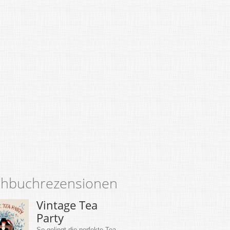
hbuchrezensionen
Vintage Tea
Party
So gelingt die perfekte Tea