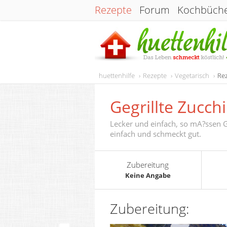
Rezepte
Forum
Kochbüch
huettenhilfe
Rezepte
Vegetarisch
Rez
Gegrillte Zucchi
Lecker und einfach, so mA?ssen Gri
einfach und schmeckt gut.
Zubereitung
Keine Angabe
Zubereitung: