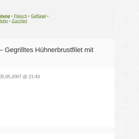
mlung
•
Fleisch
•
Geflügel
•
Huhn
•
Zucchini
 Gegrilltes Hühnerbrustfilet mit
05.05.2007 @ 21:43