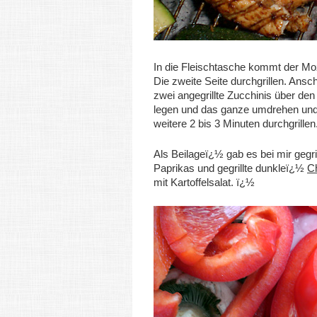
In die Fleischtasche kommt der Mo
Die zweite Seite durchgrillen. Ansc
zwei angegrillte Zucchinis über den
legen und das ganze umdrehen un
weitere 2 bis 3 Minuten durchgrillen
Als Beilageï¿½ gab es bei mir gegril
Paprikas und gegrillte dunkleï¿½
C
mit Kartoffelsalat. ï¿½