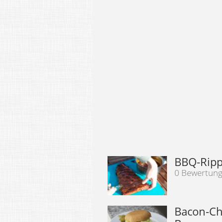
BBQ-Rippc
0 Bewertun
Bacon-Ch