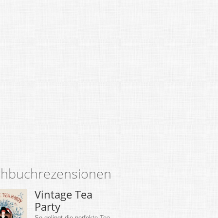
hbuchrezensionen
Vintage Tea
Party
So gelingt die perfekte Tea