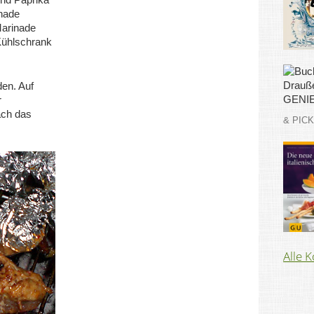
nade
Marinade
Kühlschrank
den. Auf
r
ach das
& PIC
Alle 