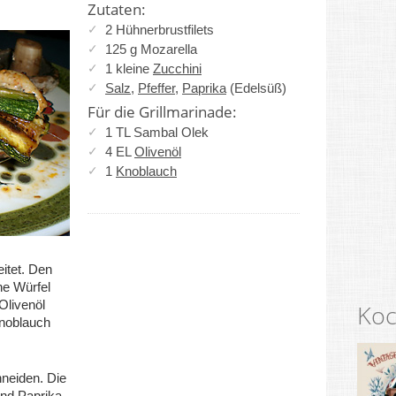
Zutaten:
2 Hühnerbrustfilets
125 g Mozarella
1 kleine
Zucchini
Salz
,
Pfeffer
,
Paprika
(Edelsüß)
Für die Grillmarinade:
1 TL Sambal Olek
4 EL
Olivenöl
1
Knoblauch
eitet. Den
ne Würfel
Olivenöl
Koc
noblauch
hneiden. Die
und Paprika