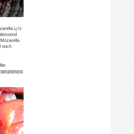
zarella.ï¿½
hliessend
 Mozarella
d noch
.
lte
hampignons