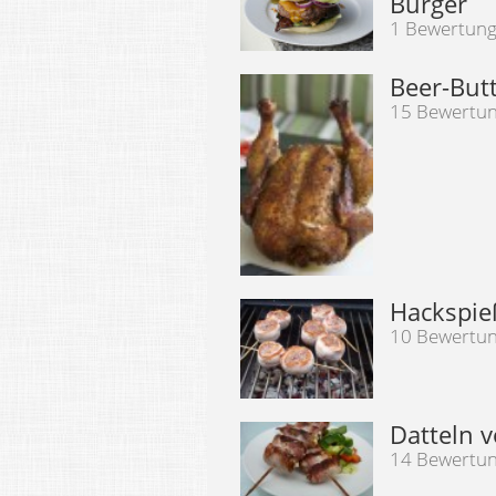
Burger
1 Bewertun
Beer-But
15 Bewertu
Hackspie
10 Bewertu
Datteln v
14 Bewertu