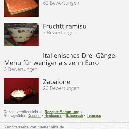
62 Bewertungen
Fruchttiramisu
7 Bewertungen
Italienisches Drei-Gänge-
Menu für weniger als zehn Euro
3 Bewertungen
Zabaione
20 Bewertungen
Rezept veröffentlicht in:
Rezepte Sammlung
•
Schlagwörter:
Dessert
•
Himbeeren
•
Italienisch
•
Tiramisu
huettenhilfe.de