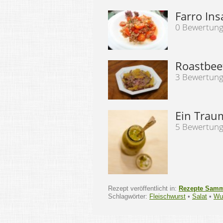
Farro Ins
0 Bewertun
Roastbee
3 Bewertun
Ein Traum
5 Bewertun
Rezept veröffentlicht in:
Rezepte Sam
Schlagwörter:
Fleischwurst
•
Salat
•
Wu