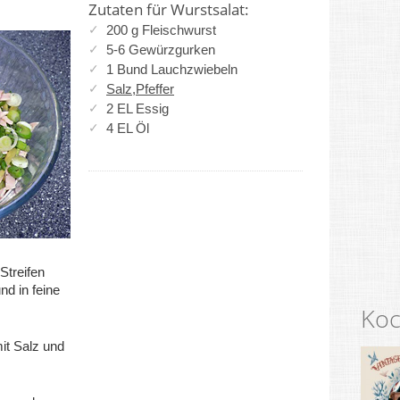
Zutaten für Wurstsalat:
200 g Fleischwurst
5-6 Gewürzgurken
1 Bund Lauchzwiebeln
Salz
,
Pfeffer
2 EL Essig
4 EL Öl
Streifen
d in feine
Koc
mit Salz und