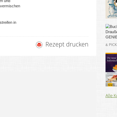
en und
 vermischen
reifen in
Rezept drucken
& PIC
Alle 