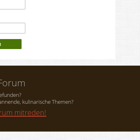
Forum
gefunden?
nnende, kulinarische Themen?
orum mitreden!