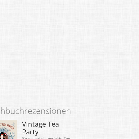
hbuchrezensionen
Vintage Tea
Party
So gelingt die perfekte Tea