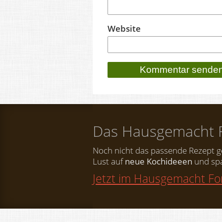
Website
Das Hausgemacht 
Noch nicht das passende Rezept 
Lust auf
neue Kochideeen
und spa
Jetzt im Hausgemacht F