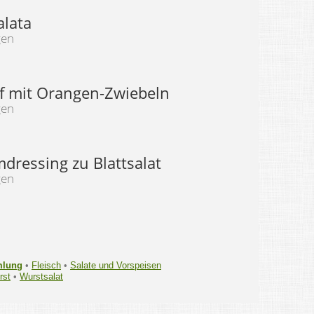
alata
gen
f mit Orangen-Zwiebeln
gen
dressing zu Blattsalat
gen
mlung
•
Fleisch
•
Salate und Vorspeisen
rst
•
Wurstsalat