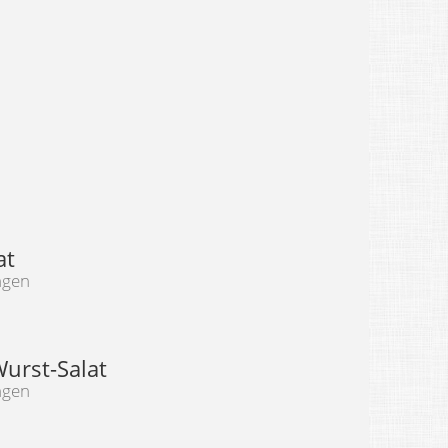
at
ngen
Wurst-Salat
ngen