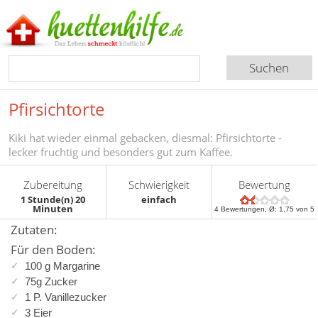
Pfirsichtorte
Kiki hat wieder einmal gebacken, diesmal: Pfirsichtorte -
lecker fruchtig und besonders gut zum Kaffee.
Zubereitung
Schwierigkeit
Bewertung
1 Stunde(n) 20
einfach
Minuten
4
Bewertungen, Ø:
1,75
von 5
Zutaten:
Für den Boden:
100 g Margarine
75g Zucker
1 P. Vanillezucker
3 Eier