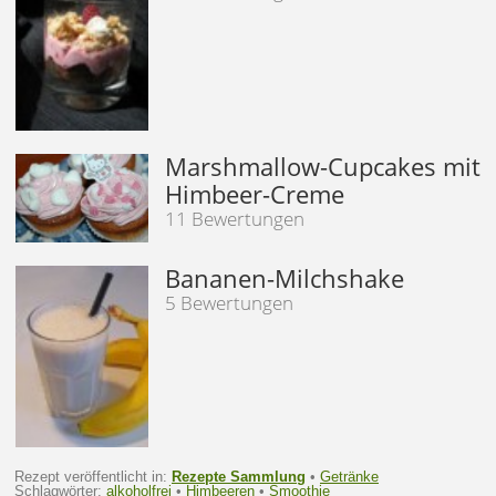
Marshmallow-Cupcakes mit
Himbeer-Creme
11 Bewertungen
Bananen-Milchshake
5 Bewertungen
Rezept veröffentlicht in:
Rezepte Sammlung
•
Getränke
Schlagwörter:
alkoholfrei
•
Himbeeren
•
Smoothie