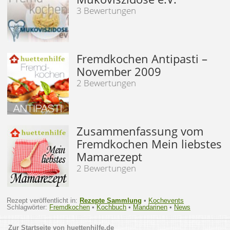
3 Bewertungen
Fremdkochen Antipasti –
November 2009
2 Bewertungen
Zusammenfassung vom
Fremdkochen Mein liebstes
Mamarezept
2 Bewertungen
Rezept veröffentlicht in:
Rezepte Sammlung
•
Kochevents
Schlagwörter:
Fremdkochen
•
Kochbuch
•
Mandarinen
•
News
huettenhilfe.de