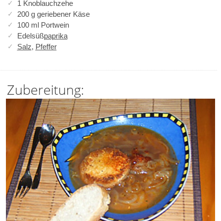
1 Knoblauchzehe
200 g geriebener Käse
100 ml Portwein
Edelsüß
paprika
Salz
,
Pfeffer
Zubereitung: