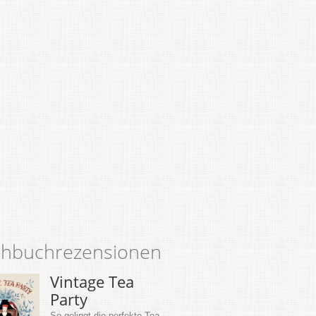
hbuchrezensionen
Vintage Tea
Party
So gelingt die perfekte Tea