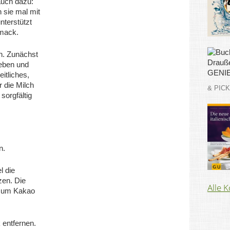
 auch dazu:
 sie mal mit
nterstützt
mack.
n. Zunächst
geben und
eitliches,
 die Milch
& PIC
sorgfältig
n.
l die
en. Die
Alle 
 zum Kakao
 entfernen.