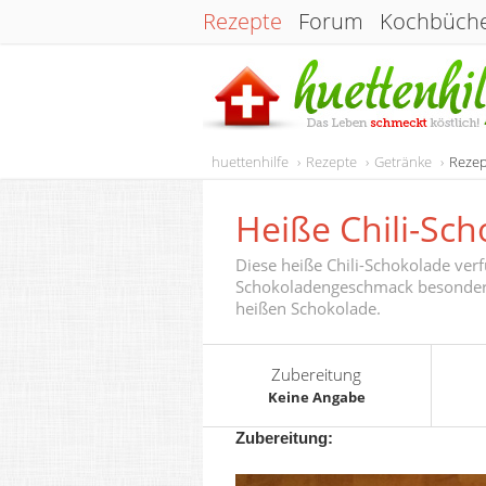
Rezepte
Forum
Kochbüch
huettenhilfe
Rezepte
Getränke
Rezep
Heiße Chili-Sc
Diese heiße Chili-Schokolade verf
Schokoladengeschmack besonders 
heißen Schokolade.
Zubereitung
Keine Angabe
Zubereitung: