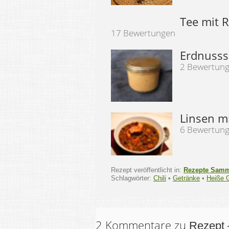
Tee mit 
17 Bewertungen
Erdnusss
2 Bewertun
Linsen mi
6 Bewertun
Rezept veröffentlicht in:
Rezepte Sam
Schlagwörter:
Chili
•
Getränke
•
Heiße 
2 Kommentare zu
Rezept 