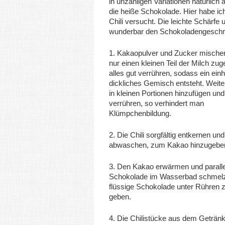
in unzähligen Variationen natürlich
die heiße Schokolade. Hier habe ich
Chili versucht. Die leichte Schärfe u
wunderbar den Schokoladengesch
1. Kakaopulver und Zucker mische
nur einen kleinen Teil der Milch zu
alles gut verrühren, sodass ein einh
dickliches Gemisch entsteht. Weiter
in kleinen Portionen hinzufügen und 
verrühren, so verhindert man
Klümpchenbildung.
2. Die Chili sorgfältig entkernen und
abwaschen, zum Kakao hinzugebe
3. Den Kakao erwärmen und paralle
Schokolade im Wasserbad schmelz
flüssige Schokolade unter Rühren
geben.
4. Die Chilistücke aus dem Getränk