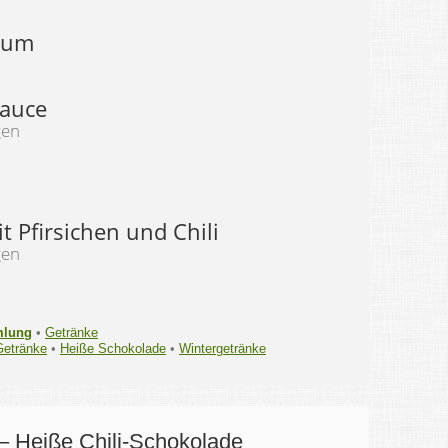
Rum
auce
gen
t Pfirsichen und Chili
gen
mlung
•
Getränke
Getränke
•
Heiße Schokolade
•
Wintergetränke
– Heiße Chili-Schokolade