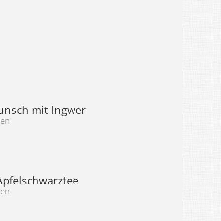
unsch mit Ingwer
gen
Apfelschwarztee
gen