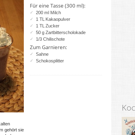
Für eine Tasse (300 ml):
200 ml Milch
1 TL Kakaopulver
1 TL Zucker
50 g Zartbitterscholokade
1/3 Chilischote
Zum Garnieren:
Sahne
Schokosplitter
Koc
kalten
em gehört sie