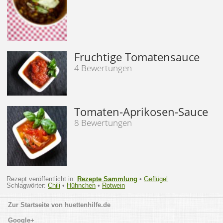
Fruchtige Tomatensauce
4 Bewertungen
Tomaten-Aprikosen-Sauce
8 Bewertungen
Rezept veröffentlicht in:
Rezepte Sammlung
•
Geflügel
Schlagwörter:
Chili
•
Hühnchen
•
Rotwein
huettenhilfe.de
Google+