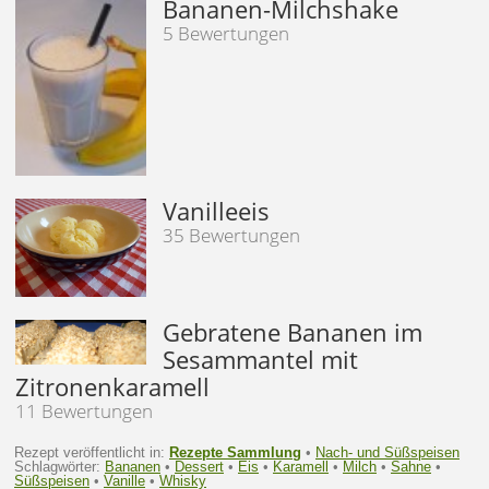
Bananen-Milchshake
5 Bewertungen
Vanilleeis
35 Bewertungen
Gebratene Bananen im
Sesammantel mit
Zitronenkaramell
11 Bewertungen
Rezept veröffentlicht in:
Rezepte Sammlung
•
Nach- und Süßspeisen
Schlagwörter:
Bananen
•
Dessert
•
Eis
•
Karamell
•
Milch
•
Sahne
•
Süßspeisen
•
Vanille
•
Whisky