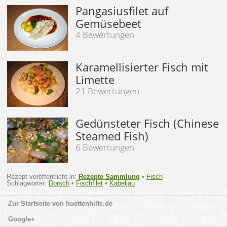
Pangasiusfilet auf
Gemüsebeet
4 Bewertungen
Karamellisierter Fisch mit
Limette
21 Bewertungen
Gedünsteter Fisch (Chinese
Steamed Fish)
6 Bewertungen
Rezept veröffentlicht in:
Rezepte Sammlung
•
Fisch
Schlagwörter:
Dorsch
•
Fischfilet
•
Kabeljau
huettenhilfe.de
Google+