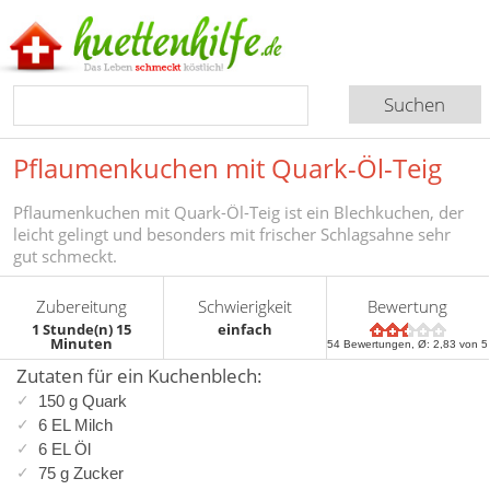
Pflaumenkuchen mit Quark-Öl-Teig
Pflaumenkuchen mit Quark-Öl-Teig ist ein Blechkuchen, der
leicht gelingt und besonders mit frischer Schlagsahne sehr
gut schmeckt.
Zubereitung
Schwierigkeit
Bewertung
1 Stunde(n) 15
einfach
Minuten
54
Bewertungen, Ø:
2,83
von 5
Zutaten für ein Kuchenblech:
150 g Quark
6 EL Milch
6 EL Öl
75 g Zucker