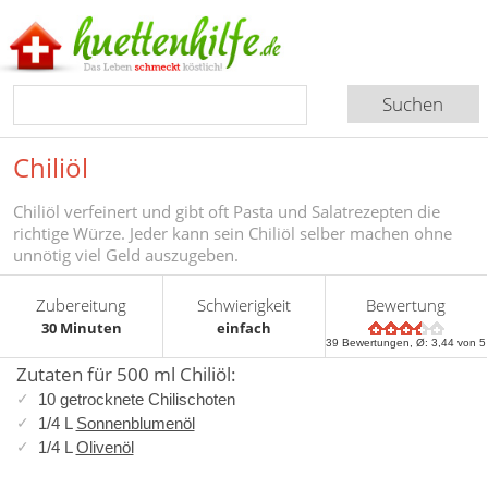
Chiliöl
Chiliöl verfeinert und gibt oft Pasta und Salatrezepten die
richtige Würze. Jeder kann sein Chiliöl selber machen ohne
unnötig viel Geld auszugeben.
Zubereitung
Schwierigkeit
Bewertung
30 Minuten
einfach
39
Bewertungen, Ø:
3,44
von 5
Zutaten für 500 ml Chiliöl:
10 getrocknete Chilischoten
1/4 L
Sonnenblumenöl
1/4 L
Olivenöl