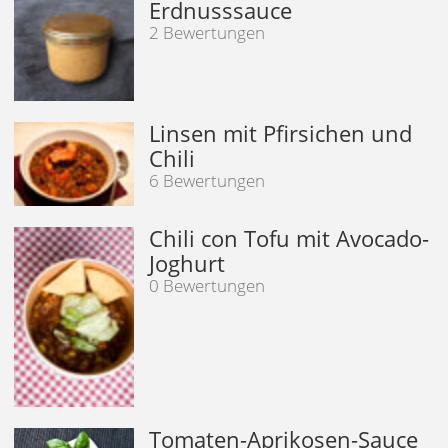
Erdnusssauce
2 Bewertungen
Linsen mit Pfirsichen und
Chili
6 Bewertungen
Chili con Tofu mit Avocado-
Joghurt
0 Bewertungen
Tomaten-Aprikosen-Sauce