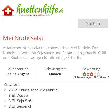
Mei Nudelsalat
Asiatischer Nudelsalat mit chinesischen Mei Nudeln. Der
Nudelsalat wird mit Sojasauce und Sesamöl angemacht. CHili
und Knoblauch saorgen für die nötige Schärfe.
Zubereitung
Schwierigkeit
Bewertung
Keine Angabe
einfach
29
Bewertungen, Ø:
2,97
von 5
Zutaten:
250 g Chinesische Mie Nudeln
3 El. Wasser
3 El. Soja Soße
3 El.
Sesamöl