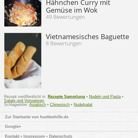
Hähnchen Curry mit
Gemüse im Wok
49 Bewertungen
Vietnamesisches Baguette
8 Bewertungen
Rezept veröffentlicht in:
Rezepte Sammlung
•
Nudeln und Pasta
•
Salate und Vorspeisen
Schlagwörter:
Asiatisch
•
Chinesisch
•
Nudelsalat
huettenhilfe.de
Google+
Kontakt • Impressum • Datenschutz