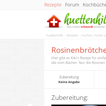
Rezepte
Forum
Kochbüch
huettenhilfe
Rezepte
Kuchen, Torten 
Rosinenbrötch
Hier gibt es Kiki's Rezept für ei
die vom Bächer. Nur die Rosinen 
Zubereitung
Keine Angabe
Zubereitung: