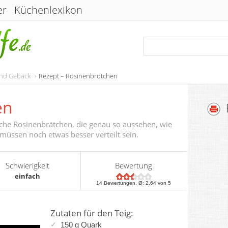
er
Küchenlexikon
und Gebäck
Rezept – Rosinenbrötchen
en
nfache Rosinenbrätchen, die genau so aussehen, wie
müssen noch etwas besser verteilt sein.
Schwierigkeit
Bewertung
einfach
14
Bewertungen, Ø:
2,64
von 5
Zutaten für den Teig:
150 g Quark