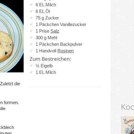
6 EL Milch
6 EL Öl
75 g Zucker
1 Päckchen Vanillezucker
1 Prise
Salz
300 g Mehl
1 Päckchen Backpulver
1 Handvoll
Rosinen
Zum Bestreichen:
½ Eigelb
1 EL Milch
Zuletzt die
en formen.
Koc
die
ckblech
inuten