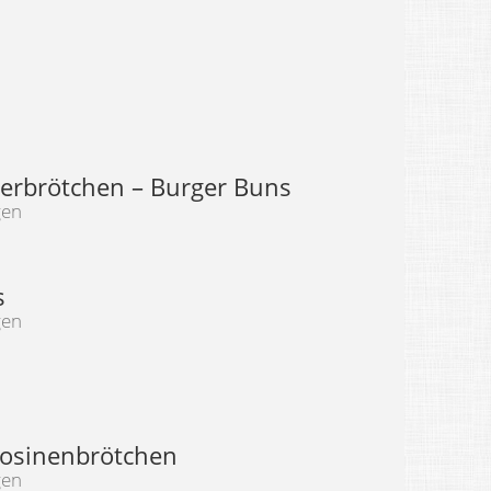
rbrötchen – Burger Buns
gen
s
gen
osinenbrötchen
gen