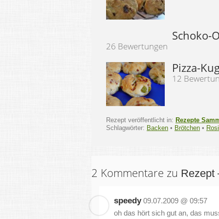
Schoko-O
26 Bewertungen
Pizza-Ku
12 Bewertu
Rezept veröffentlicht in:
Rezepte Sam
Schlagwörter:
Backen
•
Brötchen
•
Ros
2 Kommentare zu
Rezept 
speedy
09.07.2009 @ 09:57
oh das hört sich gut an, das mus