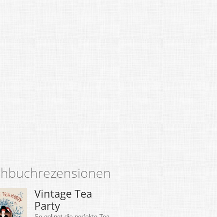
hbuchrezensionen
Vintage Tea
Party
So gelingt die perfekte Tea