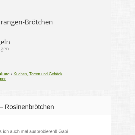
rangen-Brötchen
geln
ngen
mlung
•
Kuchen, Torten und Gebäck
inen
– Rosinenbrötchen
s ich auch mal ausprobieren!! Gabi