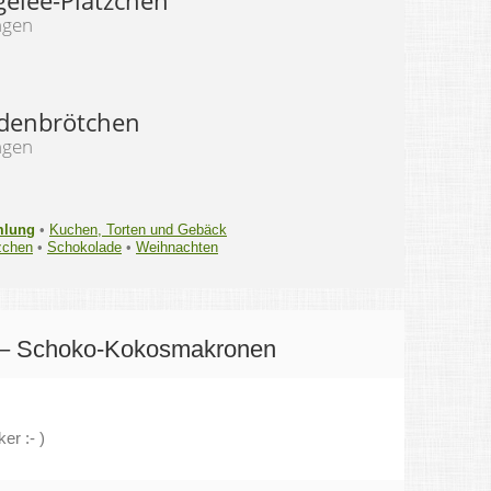
elee-Plätzchen
ngen
denbrötchen
ngen
mlung
•
Kuchen, Torten und Gebäck
zchen
•
Schokolade
•
Weihnachten
 – Schoko-Kokosmakronen
er :- )