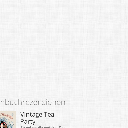
hbuchrezensionen
Vintage Tea
Party
So gelingt die perfekte Tea