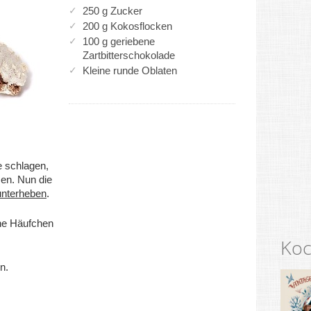
250 g Zucker
200 g Kokosflocken
100 g geriebene
Zartbitterschokolade
Kleine runde Oblaten
 schlagen,
sen. Nun die
unterheben
.
ine Häufchen
Koc
n.