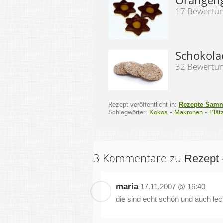
Orangeng
17 Bewertu
Schokola
32 Bewertu
Rezept veröffentlicht in:
Rezepte Sam
Schlagwörter:
Kokos
•
Makronen
•
Plät
3 Kommentare zu
Rezept
maria
17.11.2007 @ 16:40
die sind echt schön und auch leck