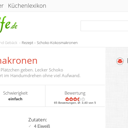
er
Küchenlexikon
und Gebäck
Rezept – Schoko-Kokosmakronen
makronen
 Plätzchen geben. Lecker Schoko
ert im Handumdrehen ohne viel Aufwand.
Schwierigkeit
Bewertung
einfach
65
Bewertungen, Ø:
3,40
von 5
Zutaten:
4 Eiweiß