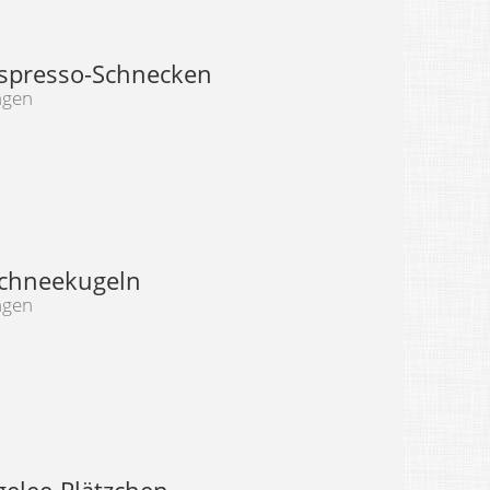
spresso-Schnecken
ngen
chneekugeln
ngen