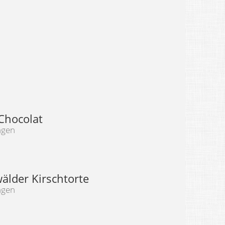
Chocolat
ngen
älder Kirschtorte
ngen