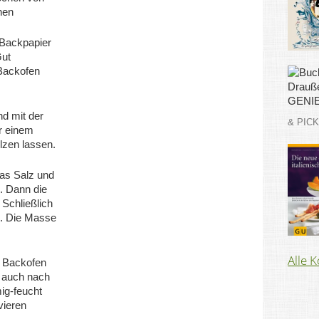
hen
 Backpapier
Gut
 Backofen
d mit der
& PIC
r einem
zen lassen.
das Salz und
. Dann die
 Schließlich
. Die Masse
Alle 
n Backofen
 auch nach
ig-feucht
vieren