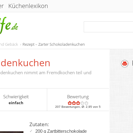
er
Küchenlexikon
und Gebäck
Rezept – Zarter Schokoladenkuchen
ladenkuchen
oladenkuchen nimmt am Fremdkochen teil und
Schwierigkeit
Bewertung
einfach
207
Bewertungen, Ø:
2,95
von 5
Zutaten:
200 g Zartbitterschokolade