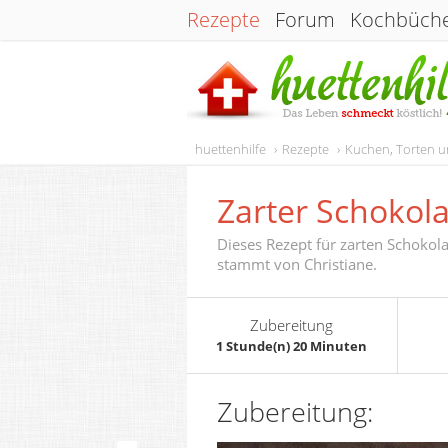
Rezepte
Forum
Kochbüch
huettenhilfe
Rezepte
Kuchen, Torten 
Zarter Schoko
Dieses Rezept für zarten Schok
stammt von Christiane.
Zubereitung
1 Stunde(n) 20 Minuten
Zubereitung: