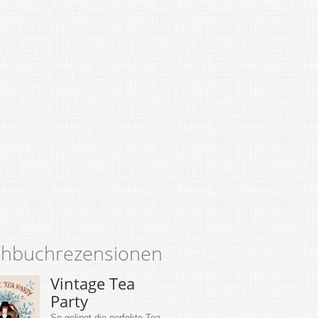
hbuchrezensionen
Vintage Tea
Party
So gelingt die perfekte Tea