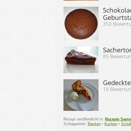
Schokola
Geburtst
350 Bewert
Sacherto
85 Bewertu
Gedeckte
19 Bewertu
Rezept veröffentlicht in:
Rezepte Sam
Schlagwörter:
Backen
•
Kuchen
•
Schok