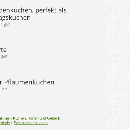
denkuchen, perfekt als
agskuchen
ungen
rte
ngen
r Pflaumenkuchen
ngen
mlung
•
Kuchen, Torten und Gebäck
olade
•
Schokoladenkuchen