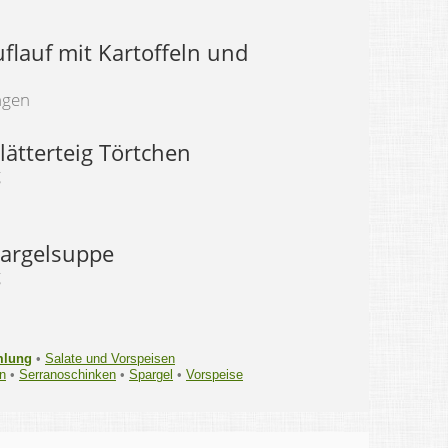
flauf mit Kartoffeln und
ngen
lätterteig Törtchen
g
argelsuppe
g
mlung
•
Salate und Vorspeisen
n
•
Serranoschinken
•
Spargel
•
Vorspeise