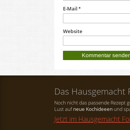
E-Mail
*
Website
Das Hausgemacht 
Noch nicht das passende Rezept 
Lust auf
neue Kochideeen
und spa
Jetzt im Hausgemacht F