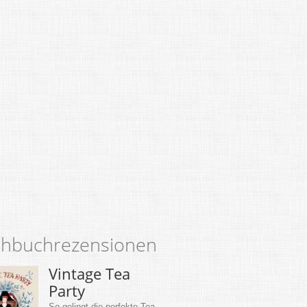
hbuchrezensionen
Vintage Tea
Party
So gelingt die perfekte Tea