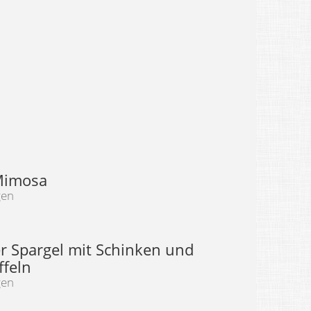
Mimosa
gen
r Spargel mit Schinken und
ffeln
gen