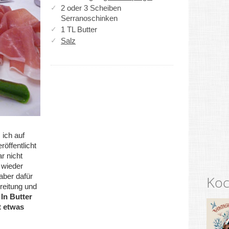
2 oder 3 Scheiben
Serranoschinken
1 TL Butter
Salz
 ich auf
öffentlicht
r nicht
 wieder
aber dafür
Koc
reitung und
:
In Butter
 etwas