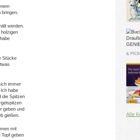
zenem
 bringen.
hält werden.
 holzigen
 habe
& PIC
e Stücke
etwas
 sich immer
 Ich habe
 die Spitzen
rgelspitzen
er geben und
Alle 
b gießen.
mmen mit
n Topf geben