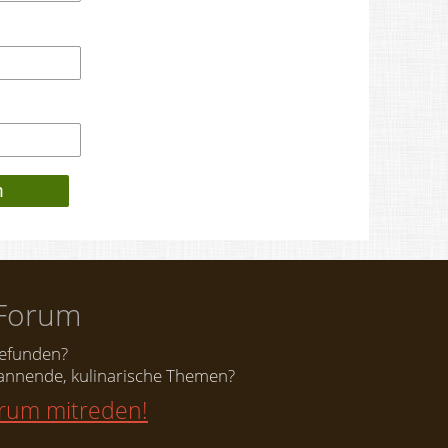
Forum
gefunden?
nnende, kulinarische Themen?
orum mitreden!