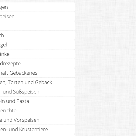
agen
speisen
ch
gel
änke
drezepte
haft Gebackenes
en, Torten und Gebäck
- und Süßspeisen
ln und Pasta
erichte
te und Vorspeisen
len- und Krustentiere