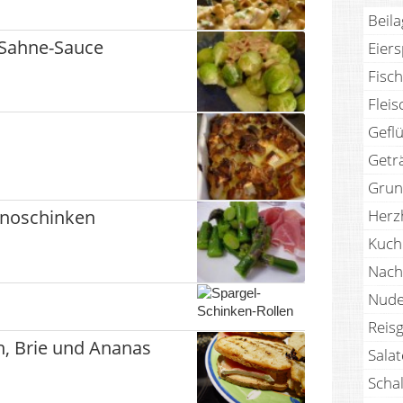
Beil
-Sahne-Sauce
Eier
Fisch
Fleis
Geflü
Getr
Grun
anoschinken
Herz
Kuch
Nach
Nude
Reisg
n, Brie und Ananas
Sala
Scha