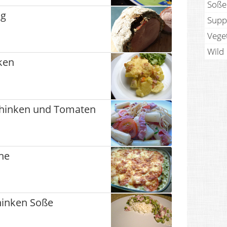
Soße
ig
Supp
Vege
Wild
nken
Schinken und Tomaten
ne
hinken Soße