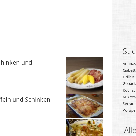
Sti
chinken und
Ananas
Ciabatt
Grillen
Geback
Kochsc
Mikrow
ffeln und Schinken
Serran
Vorspe
All