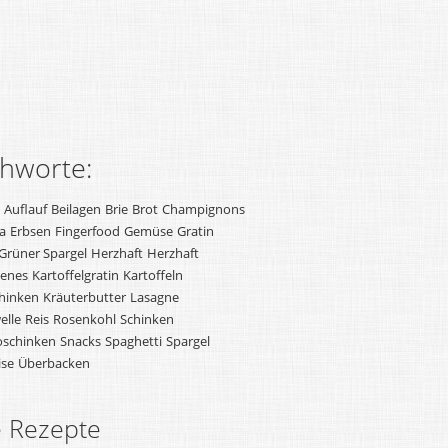
chworte:
Auflauf
Beilagen
Brie
Brot
Champignons
a
Erbsen
Fingerfood
Gemüse
Gratin
Grüner Spargel
Herzhaft
Herzhaft
enes
Kartoffelgratin
Kartoffeln
hinken
Kräuterbutter
Lasagne
elle
Reis
Rosenkohl
Schinken
oschinken
Snacks
Spaghetti
Spargel
ise
Überbacken
e Rezepte