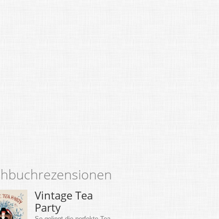
hbuchrezensionen
Vintage Tea
Party
So gelingt die perfekte Tea