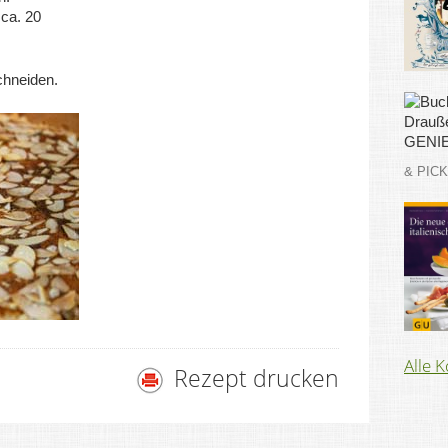
 ca. 20
chneiden.
& PIC
Alle 
Rezept drucken