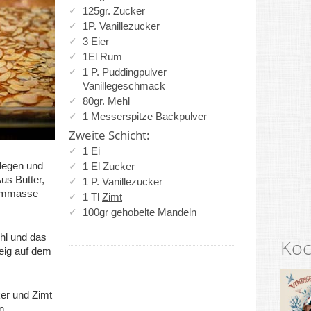
125gr. Zucker
1P. Vanillezucker
3 Eier
1El Rum
1 P. Puddingpulver
Vanillegeschmack
80gr. Mehl
1 Messerspitze Backpulver
Zweite Schicht:
1 Ei
legen und
1 El Zucker
us Butter,
1 P. Vanillezucker
aummasse
1 Tl
Zimt
100gr gehobelte
Mandeln
hl und das
Koc
eig auf dem
ker und Zimt
n.