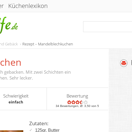
er
Küchenlexikon
und Gebäck
Rezept – Mandelblechkuchen
uchen
h gebacken. Mit zwei Schichten ein
hen. Sehr lecker.
Schwierigkeit
Bewertung
einfach
34
Bewertungen, Ø:
3,50
von 5
Zutaten:
125gr. Butter