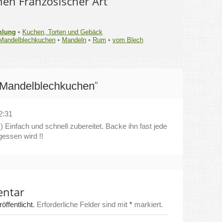
hen Französischer Art
mlung
•
Kuchen, Torten und Gebäck
Mandelblechkuchen
•
Mandeln
•
Rum
•
vom Blech
”
 Mandelblechkuchen
2:31
 Einfach und schnell zubereitet. Backe ihn fast jede
gessen wird !!
entar
ffentlicht.
Erforderliche Felder sind mit
*
markiert.