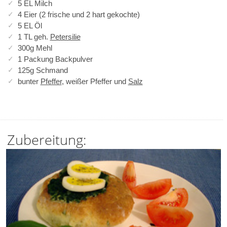
5 EL Milch
4 Eier (2 frische und 2 hart gekochte)
5 EL Öl
1 TL geh.
Petersilie
300g Mehl
1 Packung Backpulver
125g Schmand
bunter
Pfeffer
, weißer Pfeffer und
Salz
Zubereitung: