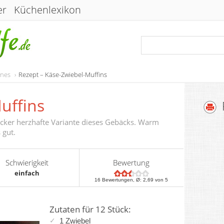
er
Küchenlexikon
enes
Rezept – Käse-Zwiebel-Muffins
uffins
ecker herzhafte Variante dieses Gebäcks. Warm
 gut.
Schwierigkeit
Bewertung
einfach
16
Bewertungen, Ø:
2,69
von 5
Zutaten für 12 Stück:
1
Zwiebel