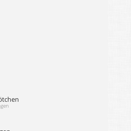
rötchen
ngen