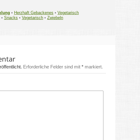
mlung
•
Herzhaft Gebackenes
•
Vegetarisch
•
Snacks
•
Vegetarisch
•
Zwiebeln
entar
ffentlicht.
Erforderliche Felder sind mit
*
markiert.