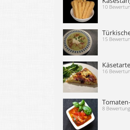
Käsestan
10 Bewertu
Türkisch
15 Bewertu
Käsetart
16 Bewertu
Tomaten-
8 Bewertun