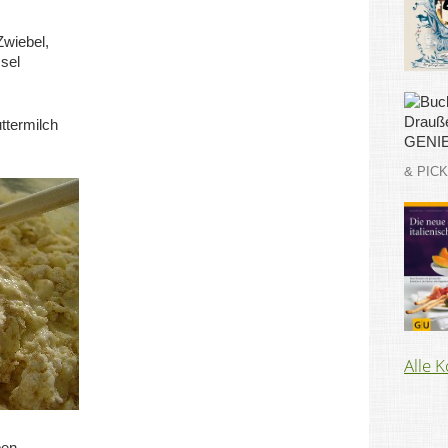
Zwiebel,
sel
uttermilch
& PIC
Alle 
ben
.