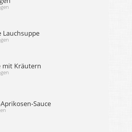
gen
ngen
e Lauchsuppe
ngen
e mit Kräutern
ngen
Aprikosen-Sauce
gen