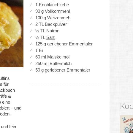
1 Knoblauchzehe
90 g Vollkornmehl
100 g Weizenmehl
2 TL Backpulver
½ TL Natron
½ TL
Salz
125 g geriebener Emmentaler
1 Ei
60 ml Maiskeimöl
250 ml Buttermilch
50 g geriebener Emmentaler
ffins
s für
ackbuch
räfe &
o eine
Koc
biert – und
ieden.
und fein