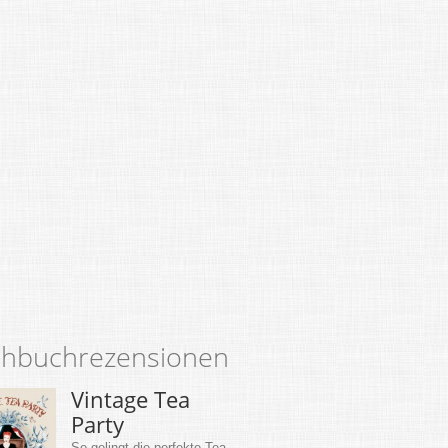
hbuchrezensionen
Vintage Tea
Party
So gelingt die perfekte Tea