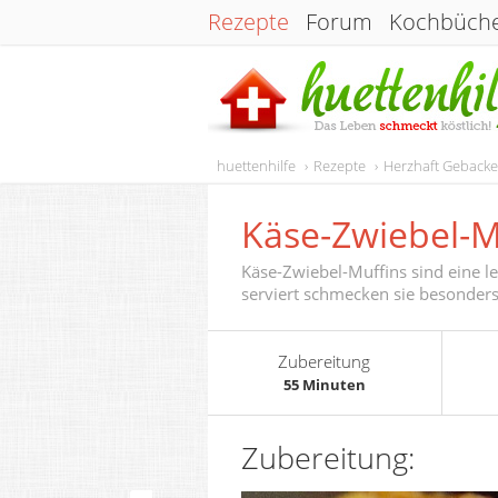
Rezepte
Forum
Kochbüch
huettenhilfe
Rezepte
Herzhaft Geback
Käse-Zwiebel-M
Käse-Zwiebel-Muffins sind eine l
serviert schmecken sie besonders
Zubereitung
55 Minuten
Zubereitung: