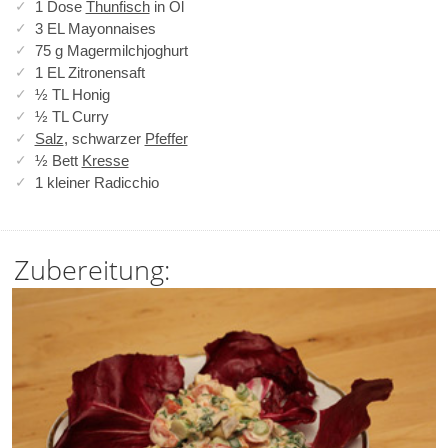
1 Dose
Thunfisch
in Öl
3 EL Mayonnaises
75 g Magermilchjoghurt
1 EL Zitronensaft
½ TL Honig
½ TL Curry
Salz
, schwarzer
Pfeffer
½ Bett
Kresse
1 kleiner Radicchio
Zubereitung: