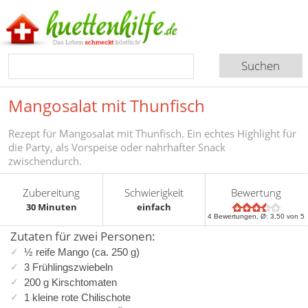
Mangosalat mit Thunfisch
Rezept für Mangosalat mit Thunfisch. Ein echtes Highlight für
die Party, als Vorspeise oder nahrhafter Snack
zwischendurch.
Zubereitung
Schwierigkeit
Bewertung
30 Minuten
einfach
4
Bewertungen, Ø:
3,50
von 5
Zutaten für zwei Personen:
½ reife Mango (ca. 250 g)
3 Frühlingszwiebeln
200 g Kirschtomaten
1 kleine rote Chilischote