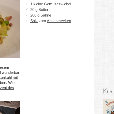
1 kleine Gemüsezwiebel
20 g Butter
200 g Sahne
Salz
zum
Abschmecken
iesem
nd wunderbar
enkohl mit
aben. Wie
vent des
Koc