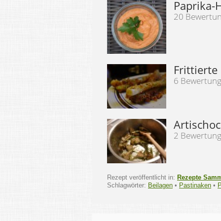
Paprika
20 Bewertu
Frittiert
6 Bewertun
Artischo
2 Bewertun
Rezept veröffentlicht in:
Rezepte Sam
Schlagwörter:
Beilagen
•
Pastinaken
•
P