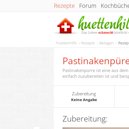
Rezepte
Forum
Kochbüch
huettenhilfe
Rezepte
Beilagen
Rezep
Pastinakenpür
Pastinakenpürre ist eine aus dem
einfach zuzubereiten ist und beis
Zubereitung
Keine Angabe
Zubereitung: