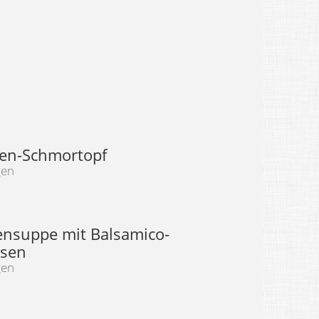
en-Schmortopf
gen
ensuppe mit Balsamico-
ssen
gen