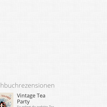
hbuchrezensionen
Vintage Tea
Party
So gelingt die perfekte Tea