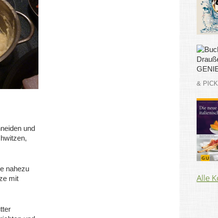
& PIC
hneiden und
chwitzen,
sse nahezu
Alle 
tze mit
tter