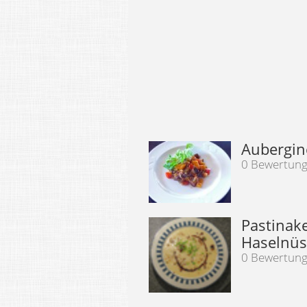
Aubergin
0 Bewertun
Pastinak
Haselnü
0 Bewertun