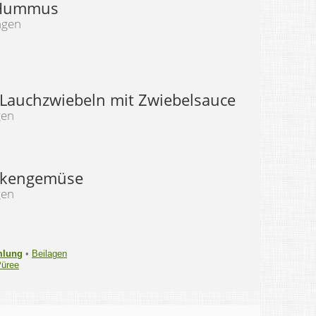
-Hummus
ngen
e Lauchzwiebeln mit Zwiebelsauce
gen
ckengemüse
gen
mlung
•
Beilagen
üree