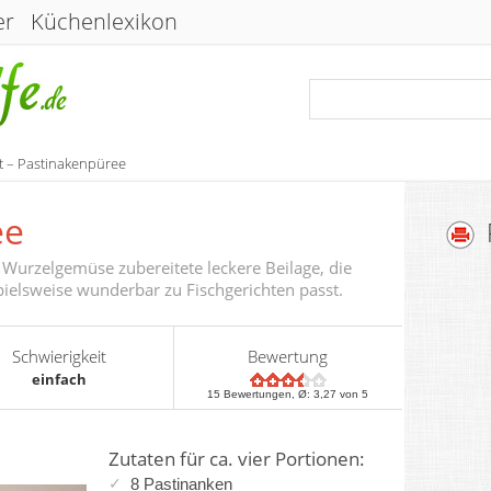
er
Küchenlexikon
t – Pastinakenpüree
ee
 Wurzelgemüse zubereitete leckere Beilage, die
pielsweise wunderbar zu Fischgerichten passt.
Schwierigkeit
Bewertung
einfach
15
Bewertungen, Ø:
3,27
von 5
Zutaten für ca. vier Portionen:
8 Pastinanken