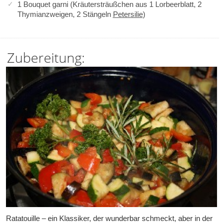
1 Bouquet garni (Kräutersträußchen aus 1 Lorbeerblatt, 2
Thymianzweigen, 2 Stängeln
Petersilie
)
Zubereitung:
Ratatouille – ein Klassiker, der wunderbar schmeckt, aber in der