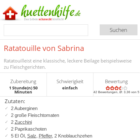
Ratatouille von Sabrina
Ratatouilleist eine klassische, leckere Beilage beispielsweise
zu Fleischgerichten.
Zubereitung
Schwierigkeit
Bewertung
1 Stunde(n) 50
einfach
Minuten
42
Bewertungen, Ø:
3,36
von 5
Zutaten:
2 Auberginen
2 große Fleischtomaten
2
Zucchini
2 Paprikaschoten
5 El Öl,
Salz
,
Pfeffer
, 2 Knoblauchzehen