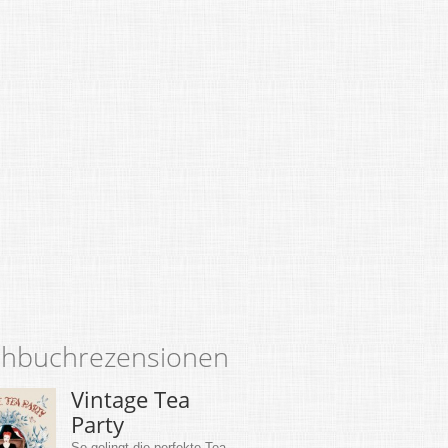
hbuchrezensionen
Vintage Tea
Party
So gelingt die perfekte Tea