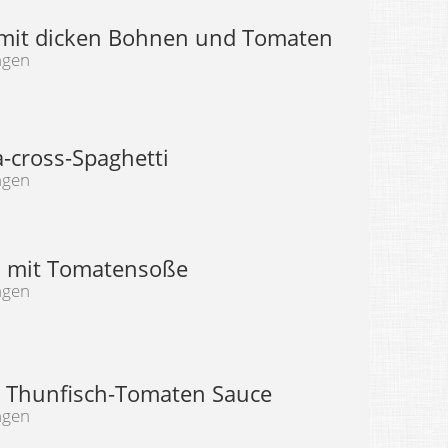
 mit dicken Bohnen und Tomaten
ngen
ia-cross-Spaghetti
ngen
i mit Tomatensoße
ngen
t Thunfisch-Tomaten Sauce
ngen