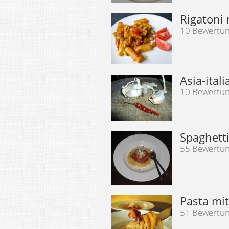
Rigatoni
10 Bewertu
Asia-ital
10 Bewertu
Spaghett
55 Bewertu
Pasta mi
51 Bewertu