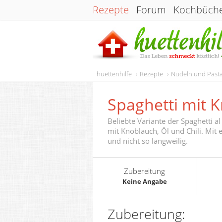
Rezepte
Forum
Kochbüch
huettenhilfe
Rezepte
Nudeln und Past
Spaghetti mit K
Beliebte Variante der Spaghetti a
mit Knoblauch, Öl und Chili. Mit e
und nicht so langweilig.
Zubereitung
Keine Angabe
Zubereitung: