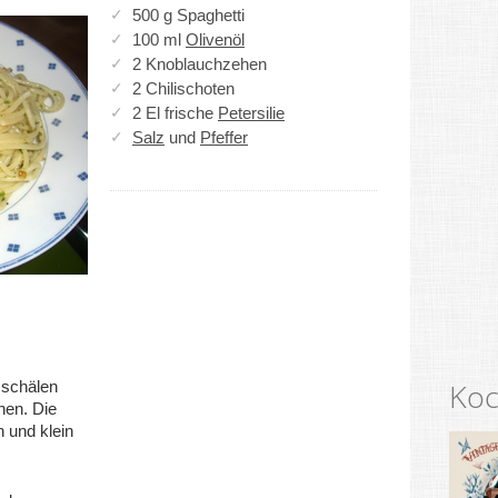
500 g Spaghetti
100 ml
Olivenöl
2 Knoblauchzehen
2 Chilischoten
2 El frische
Petersilie
Salz
und
Pfeffer
Koc
schälen
hen. Die
 und klein