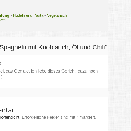
mlung
•
Nudeln und Pasta
•
Vegetarisch
etti
”
Spaghetti mit Knoblauch, Öl und Chili
3
heit das Geniale, ich liebe dieses Gericht, dazu noch
-)
entar
ffentlicht.
Erforderliche Felder sind mit
*
markiert.