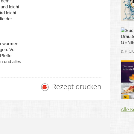
t dem
und leicht
d leicht
lte der
.
em warmen
gen. Vor
& PIC
Pfeffer
en und alles
Rezept drucken
Alle 