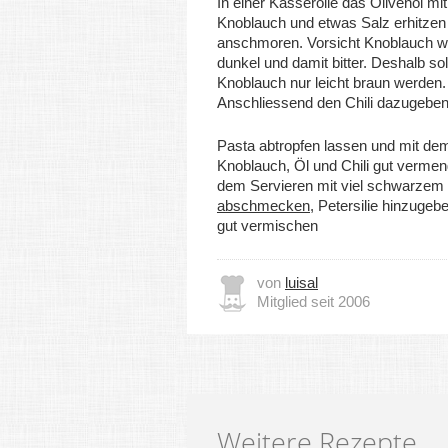
In einer Kasserolle das Olivenöl mi
Knoblauch und etwas Salz erhitzen 
anschmoren. Vorsicht Knoblauch wir
dunkel und damit bitter. Deshalb sol
Knoblauch nur leicht braun werden.
Anschliessend den Chili dazugeben
Pasta abtropfen lassen und mit d
Knoblauch, Öl und Chili gut vermen
dem Servieren mit viel schwarzem 
abschmecken
, Petersilie hinzugeb
gut vermischen
von
luisal
Mitglied seit 2006
Weitere Rezepte