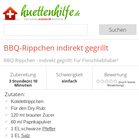
BBQ-Rippchen indirekt gegrillt
BBQ-Rippchen - indirekt gegrillt: Für Fleischliebhaber!
Zubereitung
Schwierigkeit
Bewertung
3 Stunde(n) 10
einfach
(noch keine
Minuten
Bewertung)
Zutaten:
Kotelettrippchen
Für den Dry Rub:
120 ml brauner Zucer
60 ml Paprikapulver
1 EL schwarze
Pfeffer
1 EL
Salz