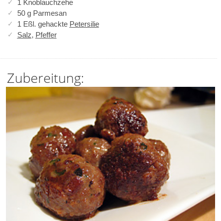
1 Knoblauchzehe
50 g Parmesan
1 Eßl. gehackte
Petersilie
Salz
,
Pfeffer
Zubereitung: