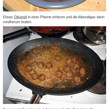
Etwas
Olivenöl
in einer Pfanne erhitzen und die Albondigas darin
rundherum braten.