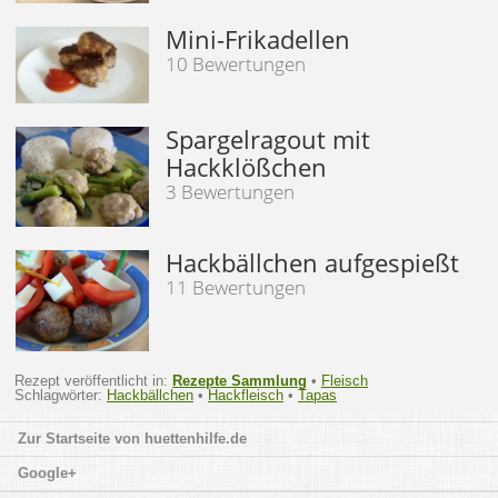
Mini-Frikadellen
10 Bewertungen
Spargelragout mit
Hackklößchen
3 Bewertungen
Hackbällchen aufgespießt
11 Bewertungen
Rezept veröffentlicht in:
Rezepte Sammlung
•
Fleisch
Schlagwörter:
Hackbällchen
•
Hackfleisch
•
Tapas
huettenhilfe.de
Google+